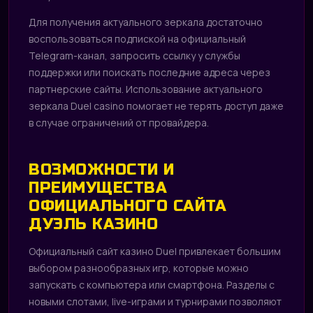
DUE
Для получения актуального зеркала достаточно
воспользоваться подпиской на официальный
Telegram-канал, запросить ссылку у службы
поддержки или поискать последние адреса через
партнерские сайты. Использование актуального
зеркала Duel casino помогает не терять доступ даже
в случае ограничений от провайдера.
ВОЗМОЖНОСТИ И
ПРЕИМУЩЕСТВА
ОФИЦИАЛЬНОГО САЙТА
ДУЭЛЬ КАЗИНО
Официальный сайт казино Duel привлекает большим
выбором разнообразных игр, которые можно
запускать с компьютера или смартфона. Разделы с
новыми слотами, live-играми и турнирами позволяют