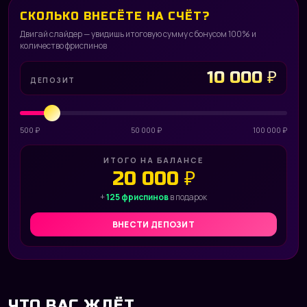
СКОЛЬКО ВНЕСЁТЕ НА СЧЁТ?
Двигай слайдер — увидишь итоговую сумму с бонусом 100% и
количество фриспинов
10 000 ₽
ДЕПОЗИТ
500 ₽
50 000 ₽
100 000 ₽
ИТОГО НА БАЛАНСЕ
20 000 ₽
+
125 фриспинов
в подарок
ВНЕСТИ ДЕПОЗИТ
ЧТО ВАС ЖДЁТ