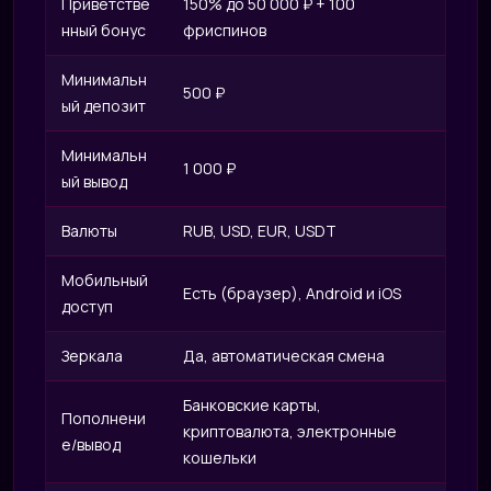
Приветстве
150% до 50 000 ₽ + 100
нный бонус
фриспинов
Минимальн
500 ₽
ый депозит
Минимальн
1 000 ₽
ый вывод
Валюты
RUB, USD, EUR, USDT
Мобильный
Есть (браузер), Android и iOS
доступ
Зеркала
Да, автоматическая смена
Банковские карты,
Пополнени
криптовалюта, электронные
е/вывод
кошельки