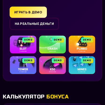
ИГРАТЬ В ДЕМО
НА РЕАЛЬНЫЕ ДЕНЬГИ
DEMO
DEMO
DEMO
DEMO
DEMO
DEMO
КАЛЬКУЛЯТОР
БОНУСА