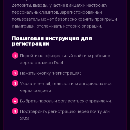
депозиты, выводы, участие в акциях и настройку
персональных лимитов. Зарегистрированный
пользователь может безопасно хранить проигрыши
и выигрыши, отслеживать историю операций.
Пошаговая инструкция для
регистрации
Перейти на официальный сайт или рабочее
зеркало казино Duel.
Нажать кнопку "Регистрация".
Указать e-mail, телефон или авторизоваться
через соцсети.
Выбрать пароль и согласиться с правилами.
Подтвердить регистрацию через почту или
SMS.