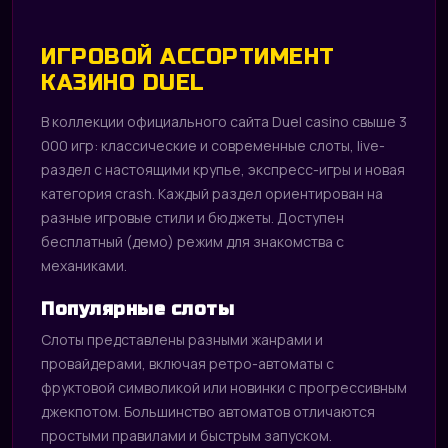
ИГРОВОЙ АССОРТИМЕНТ
КАЗИНО DUEL
В коллекции официального сайта Duel casino свыше 3
000 игр: классические и современные слоты, live-
раздел с настоящими крупье, экспресс-игры и новая
категория crash. Каждый раздел ориентирован на
разные игровые стили и бюджеты. Доступен
бесплатный (демо) режим для знакомства с
механиками.
Популярные слоты
Слоты представлены разными жанрами и
провайдерами, включая ретро-автоматы с
фруктовой символикой или новинки с прогрессивным
джекпотом. Большинство автоматов отличаются
простыми правилами и быстрым запуском.