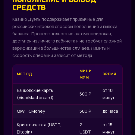
СРЕДСТВ
Казино Дуэль поддерживает привычные для
российских игроков способы пополнения и вывода
баланса. Процесс полностью автоматизирован,
доступен из личного кабинета и не требует сложной
верификации в большинстве случаев. Лимиты и
скорость операций зависит от метода.
МИНИ
МЕТОД
ВРЕМЯ
МУМ
Банковские карты
от 10
500 ₽
(Visa/Mastercard)
минут
QIWI, ЮMoney
500 ₽
до часа
Криптовалюта (USDT,
2
от 15
Bitcoin)
USDT
минут