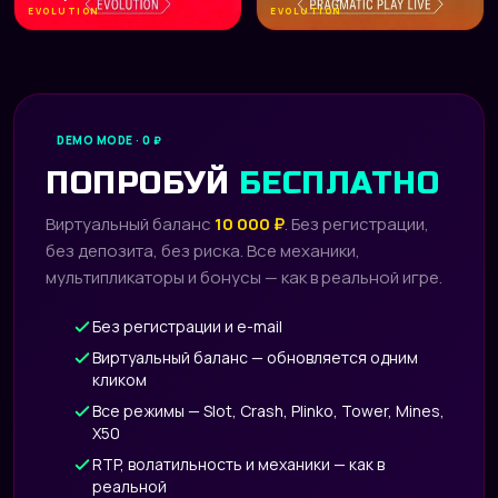
EVOLUTION
EVOLUTION
DEMO MODE · 0 ₽
ПОПРОБУЙ
БЕСПЛАТНО
Виртуальный баланс
10 000 ₽
. Без регистрации,
без депозита, без риска. Все механики,
мультипликаторы и бонусы — как в реальной игре.
Без регистрации и e-mail
Виртуальный баланс — обновляется одним
кликом
Все режимы — Slot, Crash, Plinko, Tower, Mines,
X50
RTP, волатильность и механики — как в
реальной