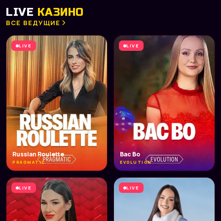
LIVE
КАЗИНО
ВСЕ ВЕДУЩИЕ
LIVE
LIVE
Russian Roulette
Bac Bo
PRAGMATIC
EVOLUTION
LIVE
LIVE