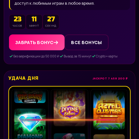
доступ к любимым играм в любое время.
23
11
25
ЧАСОВ
МИНУТ
СЕКУНД
ЗАБРАТЬ БОНУС
ВСЕ БОНУСЫ
Без верификации до 50 000 ₽
Вывод за 15 минут
Crypto + карты
УДАЧА ДНЯ
JACKPOT 7 458 200 ₽