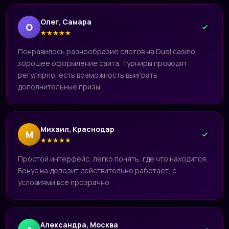
Олег, Самара
О
★
★
★
★
★
Понравилось разнообразие слотов на Duel casino,
хорошее оформление сайта. Турниры проводят
регулярно, есть возможность выиграть
дополнительные призы.
Михаил, Краснодар
М
★
★
★
★
★
Простой интерфейс, легко понять, где что находится.
Бонус на депозит действительно работает, с
условиями всё прозрачно.
Александра, Москва