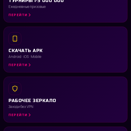
ТУРНИРЫ ₽5 000 000
Ежедневные призовые
ПЕРЕЙТИ
СКАЧАТЬ APK
Android · iOS · Mobile
ПЕРЕЙТИ
РАБОЧЕЕ ЗЕРКАЛО
Заходи без VPN
ПЕРЕЙТИ